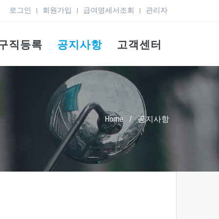
로그인
회원가입
급여명세서조회
관리자
|
|
|
구직등록
공지사항
고객센터
Home
/
공지사항