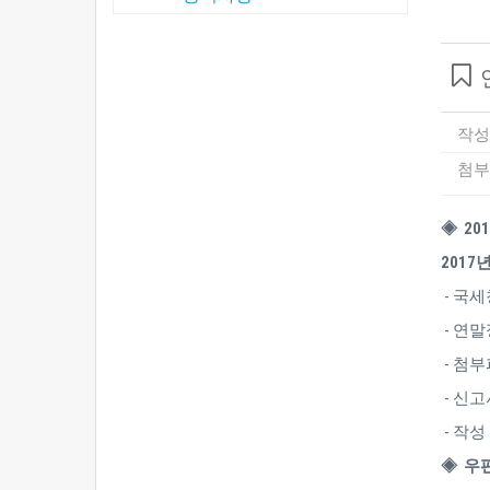
작성
첨부
◈ 20
2017
- 국
- 연
- 첨
- 신고
- 작
◈ 우